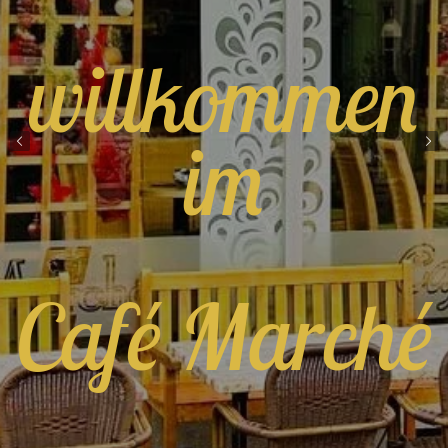
willkommen
im
Café Marché