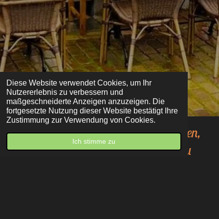
Diese Website verwendet Cookies, um Ihr
Nutzererlebnis zu verbessern und
maßgeschneiderte Anzeigen anzuzeigen. Die
fortgesetzte Nutzung dieser Website bestätigt Ihre
Zustimmung zur Verwendung von Cookies.
Man soll dem
Leib
etwas gutes bieten,
Ich stimme zu
damit die
Seele
Lust hat, darin zu
wohnen.
Café Marché
Am Markt 37